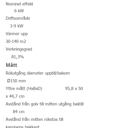
Nominel effekt
6 kW
Driftsområde
3-9 kW
Värmer upp
30-140 m2
Verkningsgrad
81,3%
Mått
Rökutgång diameter upptill/bakom
Ø150 mm
Yttre mått (HxBxD) 95,8 x 50
x 44,7 cm
Avstånd från golv till mitten utgång baktill
84 cm
Avstånd från mitten rökstos till
kaminens bakkant