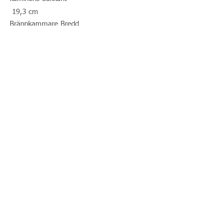
19,3 cm
Brännkammare Bredd
40 cm
Vedlängd max
39 cm
Vikt
93 kg
Avstånd till brännbart material
Bakom
20 cm
Till sidan
70 cm
Avstånd till möbler
80 cm
Avstånd till brandvägg 5
cm bakom/