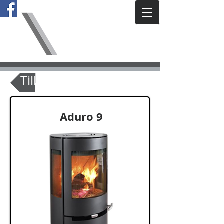
Biobränsle &
Vvs i
Sala AB
Tillbaka
Aduro 9